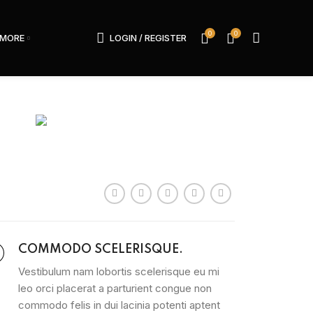
0
0
MORE
LOGIN / REGISTER
COMMODO SCELERISQUE.
Vestibulum nam lobortis scelerisque eu mi
leo orci placerat a parturient congue non
commodo felis in dui lacinia potenti aptent